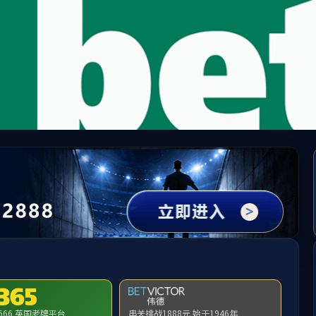
中国·304永利(集团有限公司)-官方网站
作
团队队伍
304永利集团官网介绍
况
利集团官网思政课课堂教学提升行动工作方案