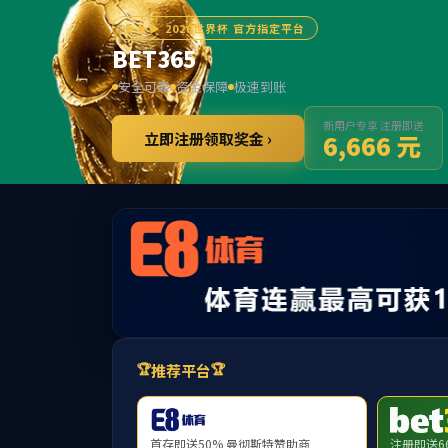
欢迎来到304永利集团官网网站！
首页
公司概况
党群工
304永利集团官网是什么
公司概
公司概况
304永