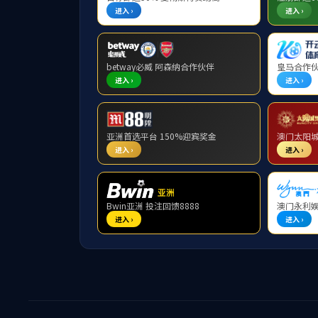
PROGRAM NAME
304永
公司党政
公司党委
公司概况
304永
304永利集团官网简介
现任领导
304永
组织机构
行政组织
制度建设
领导班子
党群工作
304永
团队队伍
304永利集团官网介绍
学术研究
通知公告